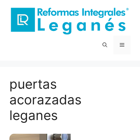
Saltar
al
contenido
Menú
puertas
acorazadas
leganes