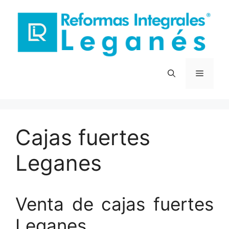
Saltar
al
contenido
Menú
Cajas fuertes
Leganes
Venta de cajas fuertes
Leganes