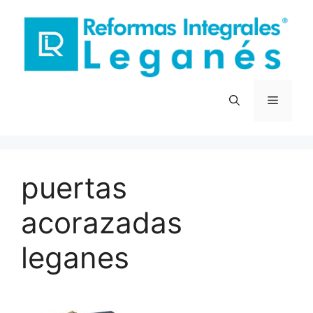
Saltar
al
contenido
Menú
puertas
acorazadas
leganes