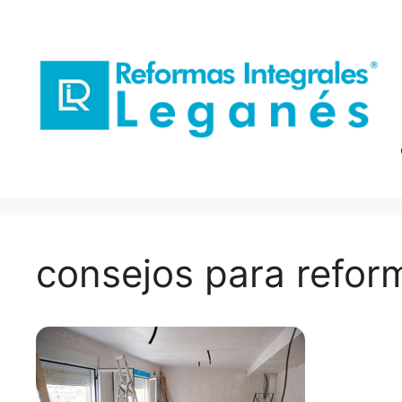
Saltar
al
contenido
consejos para refor